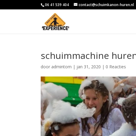
06 41 539 404
contact@schuimkanon-huren.nl
schuimmachine hure
door
admintom
|
jan 31, 2020
|
0 Reacties