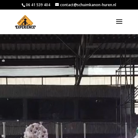
06 41 539 404
contact@schuimkanon-huren.nl
Videospeler